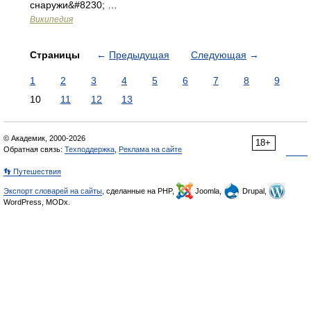
снаружи&#8230; …
Википедия
Страницы
←
Предыдущая
Следующая
→
1
2
3
4
5
6
7
8
9
10
11
12
13
© Академик, 2000-2026
18+
Обратная связь:
Техподдержка
,
Реклама на сайте
👣 Путешествия
Экспорт словарей на сайты
, сделанные на PHP,
Joomla,
Drupal,
WordPress, MODx.