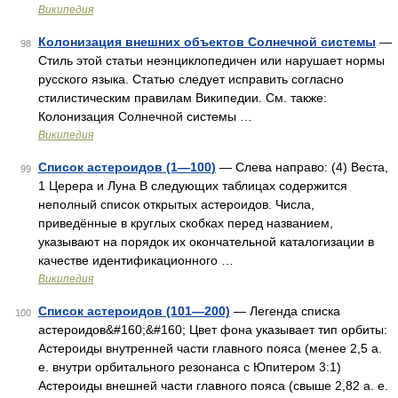
Википедия
Колонизация внешних объектов Солнечной системы
—
98
Стиль этой статьи неэнциклопедичен или нарушает нормы
русского языка. Статью следует исправить согласно
стилистическим правилам Википедии. См. также:
Колонизация Солнечной системы …
Википедия
Список астероидов (1—100)
— Слева направо: (4) Веста,
99
1 Церера и Луна В следующих таблицах содержится
неполный список открытых астероидов. Числа,
приведённые в круглых скобках перед названием,
указывают на порядок их окончательной каталогизации в
качестве идентификационного …
Википедия
Список астероидов (101—200)
— Легенда списка
100
астероидов&#160;&#160; Цвет фона указывает тип орбиты:
Астероиды внутренней части главного пояса (менее 2,5 а.
е. внутри орбитального резонанса с Юпитером 3:1)
Астероиды внешней части главного пояса (свыше 2,82 а. е.