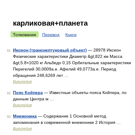
карликовая+планета
Толкование
Перевод
Книги
Иксион (транснептуновый объект)
— 28978 Иксион
91
Физические характеристики Диаметр &gt;822 км Масса
&gt;5.8×1020 кг Альбедо 0,15 Орбитальные характеристики
Перигелий 30,0009а.е. Афелий 49,0773а.е. Период
обращения 248,6269 лет …
Википедия
Пояс Койпера
— Известные объекты пояса Койпера, по
92
данным Центра м …
Википедия
Мнемоника
— Содержание 1 Основной метод
93
запоминания в современной мнемонике 2 История …
Википедия