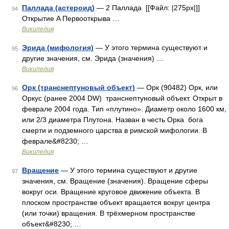
Паллада (астероид)
— 2 Паллада [[Файл: |275px|]]
94
Открытие A Первооткрыва …
Википедия
Эрида (мифология)
— У этого термина существуют и
95
другие значения, см. Эрида (значения) …
Википедия
Орк (транснептуновый объект)
— Орк (90482) Орк, или
96
Оркус (ранее 2004 DW) транснептуновый объект. Открыт в
феврале 2004 года. Тип «плутино». Диаметр около 1600 км,
или 2/3 диаметра Плутона. Назван в честь Орка бога
смерти и подземного царства в римской мифологии. В
феврале&#8230; …
Википедия
Вращение
— У этого термина существуют и другие
97
значения, см. Вращение (значения). Вращение сферы
вокруг оси. Вращение круговое движение объекта. В
плоском пространстве объект вращается вокруг центра
(или точки) вращения. В трёхмерном пространстве
объект&#8230; …